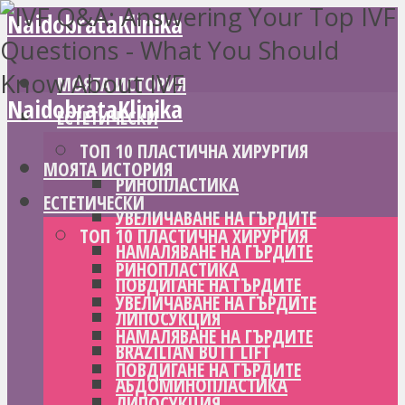
NaidobrataKlinika
МОЯТА ИСТОРИЯ
NaidobrataKlinika
ЕСТЕТИЧЕСКИ
ТОП 10 ПЛАСТИЧНА ХИРУРГИЯ
МОЯТА ИСТОРИЯ
РИНОПЛАСТИКА
ЕСТЕТИЧЕСКИ
УВЕЛИЧАВАНЕ НА ГЪРДИТЕ
ТОП 10 ПЛАСТИЧНА ХИРУРГИЯ
НАМАЛЯВАНЕ НА ГЪРДИТЕ
РИНОПЛАСТИКА
ПОВДИГАНЕ НА ГЪРДИТЕ
УВЕЛИЧАВАНЕ НА ГЪРДИТЕ
ЛИПОСУКЦИЯ
НАМАЛЯВАНЕ НА ГЪРДИТЕ
BRAZILIAN BUTT LIFT
ПОВДИГАНЕ НА ГЪРДИТЕ
АБДОМИНОПЛАСТИКА
ЛИПОСУКЦИЯ