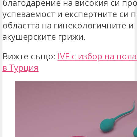
благодарение на високия си пр
успеваемост и експертните си п
областта на гинекологичните и
акушерските грижи.
Вижте също:
IVF с избор на пол
в Турция