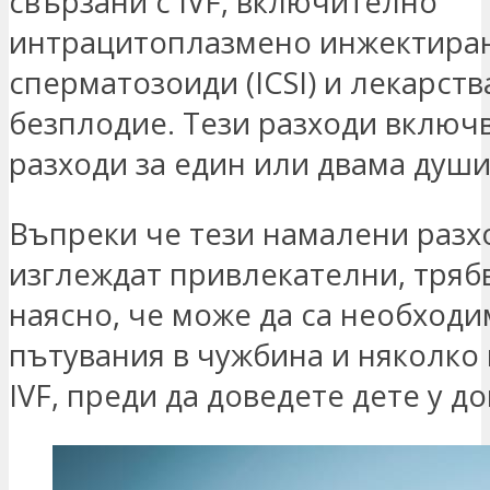
свързани с IVF, включително
интрацитоплазмено инжектира
сперматозоиди (ICSI) и лекарств
безплодие. Тези разходи включ
разходи за един или двама души
Въпреки че тези намалени разх
изглеждат привлекателни, трябв
наясно, че може да са необход
пътувания в чужбина и няколко
IVF, преди да доведете дете у до