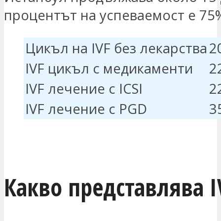
процентът на успеваемост е 75
Цикъл на IVF без лекарства
2
IVF цикъл с медикаменти
2
IVF лечение с ICSI
2
IVF лечение с PGD
3
ЗАИНТЕРЕСОВАН СЪМ
Какво представлява I