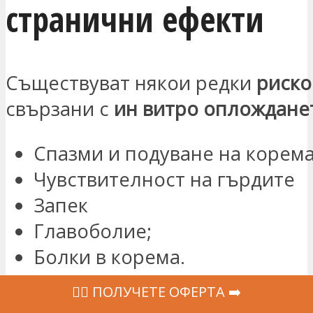
странични ефекти
Съществуват някои редки
риско
свързани с
ин витро оплождане
Спазми и подуване на корема
Чувствителност на гърдите
Запек
Главоболие;
Болки в корема.
‍👩‍⚕ ПОЛУЧЕТЕ ОФЕРТА ➡️
Ето защо трябва да
се доверите 