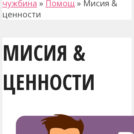
чужбина
»
Помощ
»
Мисия &
ценности
МИСИЯ &
ЦЕННОСТИ