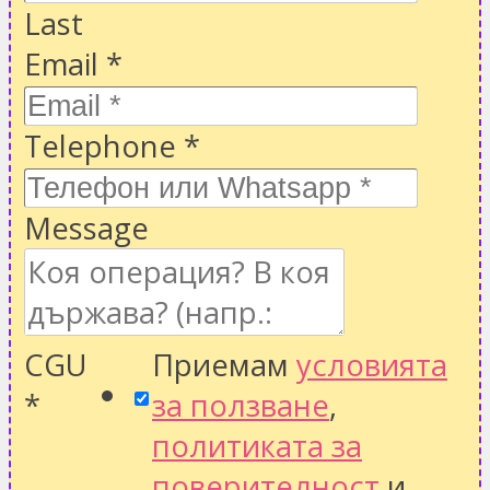
Last
Email
*
Telephone
*
Message
CGU
Приемам
условията
*
за ползване
,
политиката за
поверителност
и