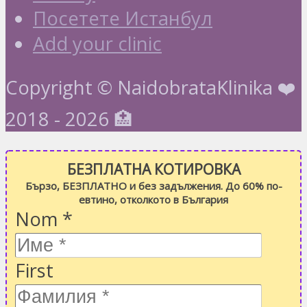
Посетете Истанбул
Add your clinic
Copyright © NaidobrataKlinika ❤️
2018 - 2026 🏥
БЕЗПЛАТНА КОТИРОВКА
Бързо, БЕЗПЛАТНО и без задължения. До 60% по-
евтино, отколкото в България
Nom
*
First