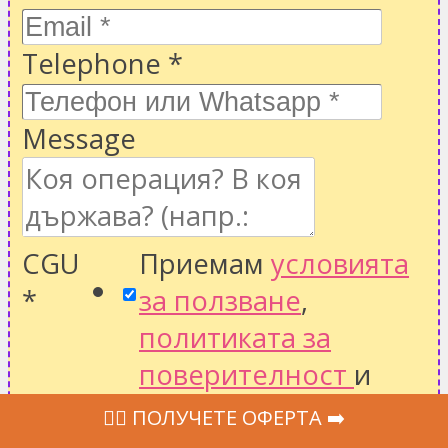
Telephone
*
Message
CGU
Приемам
условията
*
за ползване
,
политиката за
поверителност
и
предаване на
‍👩‍⚕ ПОЛУЧЕТЕ ОФЕРТА ➡️