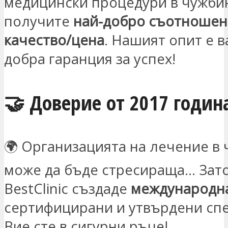
медицински процедури в чужбин
получите
най-добро съотношен
качество/цена
. Нашият опит е в
добра гаранция за успех!
🤝 Доверие от 2017 годин
🌍 Организацията на лечение в
може да бъде стресираща… Зат
BestClinic създаде
международн
сертифицирани и утвърдени сп
Вие сте в сигурни ръце!