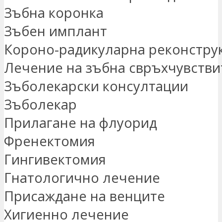
Зъбна коронка
Зъбен имплант
Короно-радикуларна реконстру
Лечение на зъбна свръхчувстви
Зъболекарски консултации
Зъболекар
Прилагане на флуорид
Френектомия
Гингивектомия
Гнатологично лечение
Присаждане на венците
Хигиенно лечение