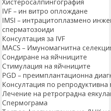
Хистеросалпингография
IVF – ин витро оплождане
IMSI – интрацитоплазмено инже
сперматозоиди
Консултация за IVF
MACS – Имуномагнитна селекция
Сондиране на яйчниците
Стимулация на яйчниците
PGD – преимплантационна диаг
Консултация по репродуктивна
Лечение на ретроградна еякула
Спермограма