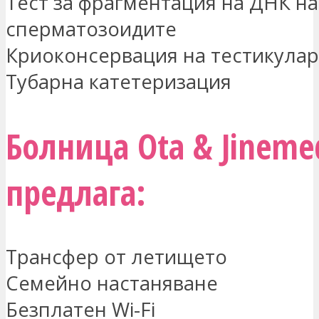
Тест за фрагментация на ДНК на
сперматозоидите
Криоконсервация на тестикула
Тубарна катетеризация
Болница Ota & Jineme
предлага:
Трансфер от летището
Семейно настаняване
Безплатен Wi-Fi