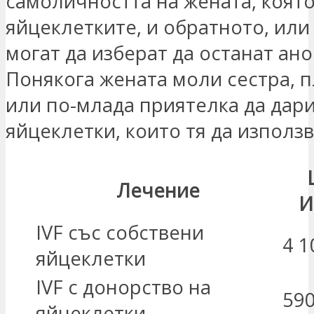
самоличността на жената, която
яйцеклетките, и обратното, или
могат да изберат да останат ан
Понякога жената моли сестра, 
или по-млада приятелка да дар
яйцеклетки, които тя да използв
Лечение
И
IVF със собствени
4 1
яйцеклетки
IVF с донорство на
59
яйцеклетки