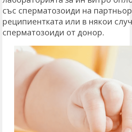
със сперматозоиди на партньор
реципиентката или в някои случ
сперматозоиди от донор.