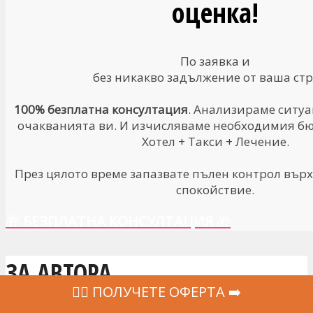
оценка!
По заявка и
без никакво задължение от ваша стр
100% безплатна консултация
. Анализираме ситуа
очакванията ви. И изчисляваме необходимия бюд
Хотел + Такси + Лечение.
През цялото време запазвате пълен контрол върх
спокойствие.
🎁
БЕЗПЛАТНА КОНСУЛТАЦИЯ
🎁
ЗА АВТОРА
‍👩‍⚕ ПОЛУЧЕТЕ ОФЕРТА ➡️