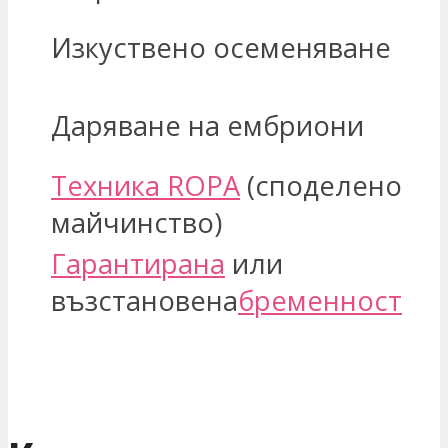
Изкуствено осеменяване
Даряване на ембриони
Техника ROPA
(споделено
майчинство)
Гарантирана
или
възстановена
бременност
ЗАИНТЕРЕСОВАН СЪМ