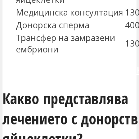
Медицинска консултация
130
Донорска сперма
400
Трансфер на замразени
13
ембриони
ИСКАМ ДА СЕ СВЪРЖЕШ С МЕ
Какво представлява
лечението с донорств
яйцеклетки?