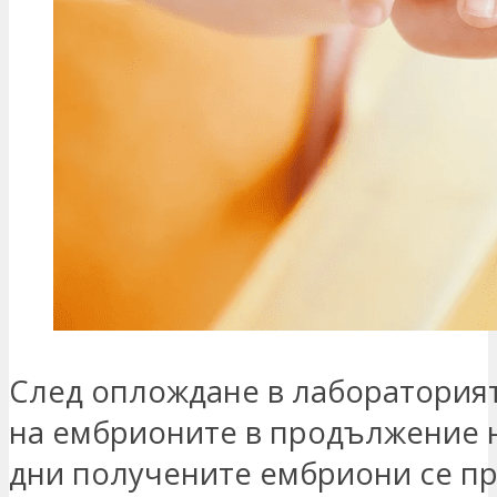
След оплождане в лабораторият
на ембрионите в продължение н
дни получените ембриони се пр