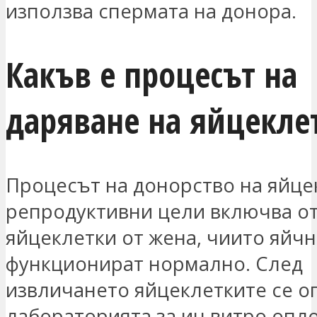
използва спермата на донора.
Какъв е процесът на
даряване на яйцекле
Процесът на донорство на яйце
репродуктивни цели включва о
яйцеклетки от жена, чиито яйч
функционират нормално. След
извличането яйцеклетките се о
лабораторията за ин витро опло