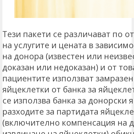
Тези пакети се различават по 
на услугите и цената в зависимо
на донора (известен или неизве
доказан или недоказан) и от тов
пациентите използват замразен
яйцеклетки от банка за яйцекле
се използва банка за донорски 
разходите за партидата яйцекл
(включително компенсация на 
извличане на яйцеклетки) обик