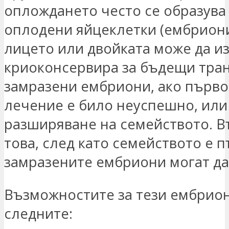
оплождането често се образува
оплодени яйцеклетки (ембриони
лицето или двойката може да и
криоконсервира за бъдещи тра
замразени ембриони, ако първ
лечение е било неуспешно, или
разширяване на семейството. 
това, след като семейството е п
замразените ембриони могат да
Възможностите за тези ембрион
следните: