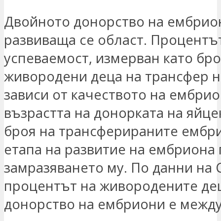
Двойното донорство на ембрио
развиваща се област. Процентъ
успеваемост, измерван като бр
живородени деца на трансфер н
зависи от качеството на ембрио
възрастта на донорката на яйце
броя на трансферираните ембр
етапа на развитие на ембриона
замразяването му. По данни на
процентът на живородените де
донорство на ембриони е между