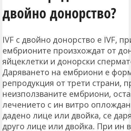
двойно донорство?
IVF с двойно донорство е IVF, пр
ембрионите произхождат от до
яйцеклетки и донорски спермат
Даряването на ембриони е фор
репродукция от трети страни, п
неизползваните ембриони, оста
лечението с ин витро оплождане
дадено лице или двойка, се дар
друго лице или двойка. При ин 