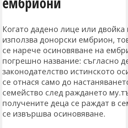
ембриони
Когато дадено лице или двойка 
използва донорски ембрион, то
се нарече осиновяване на ембри
погрешно название: съгласно 
законодателство истинското ос
се отнася само до настаняването
семейство след раждането му.т
получените деца се раждат в се
се извършва осиновяване.