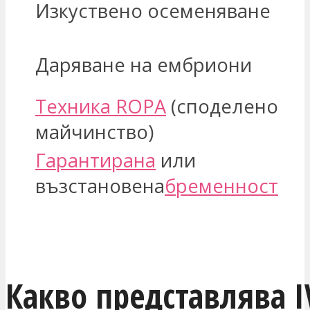
Изкуствено осеменяване
Даряване на ембриони
Техника ROPA
(споделено
майчинство)
Гарантирана
или
възстановена
бременност
ЗАИНТЕРЕСОВАН СЪМ
Какво представлява I