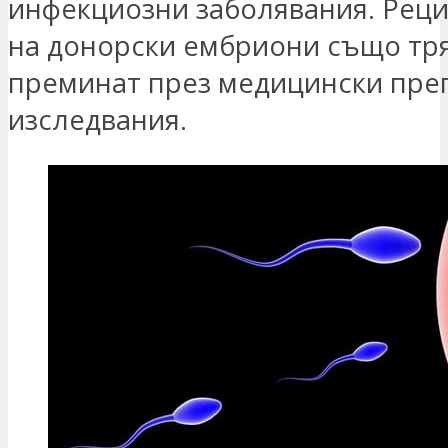
инфекциозни заболявания. Рец
на донорски ембриони също тря
преминат през медицински пре
изследвания.