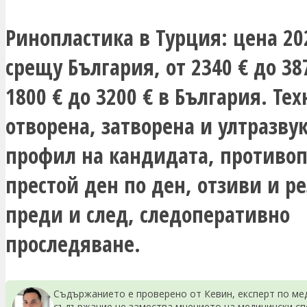
Ринопластика в Турция: цена 20
срещу България, от 2340 € до 38
1800 € до 3200 € в България. Те
отворена, затворена и ултразву
профил на кандидата, противоп
престой ден по ден, отзиви и р
преди и след, следоперативно
проследяване.
Съдържанието е проверено от Кевин, експерт по мед
съдържание не замества мнението на медицински сп