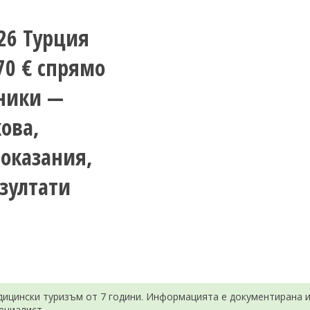
26 Турция
70 € спрямо
хники —
кова,
оказания,
езултати
ицински туризъм от 7 години. Информацията е документирана и 
ециалист.