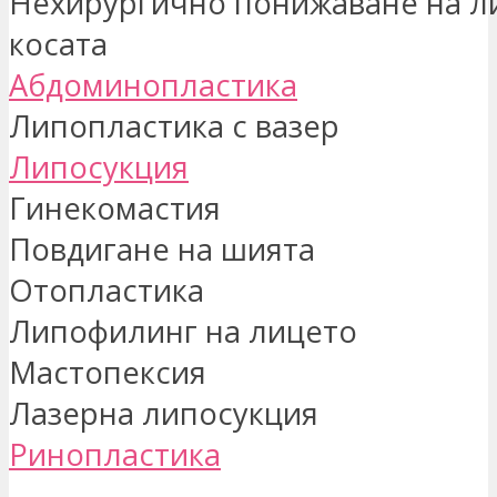
Нехирургично понижаване на л
косата
Абдоминопластика
Липопластика с вазер
Липосукция
Гинекомастия
Повдигане на шията
Отопластика
Липофилинг на лицето
Мастопексия
Лазерна липосукция
Ринопластика