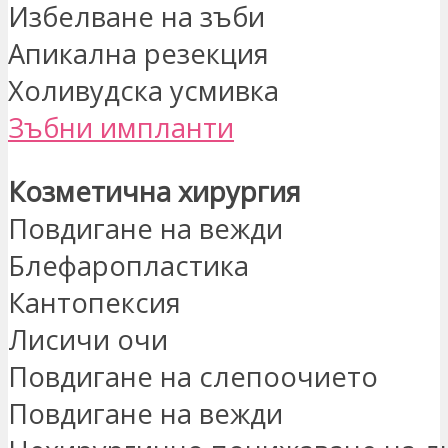
Избелване на зъби
Апикална резекция
Холивудска усмивка
Зъбни импланти
Козметична хирургия
Повдигане на вежди
Блефаропластика
Кантопексия
Лисичи очи
Повдигане на слепоочието
Повдигане на вежди