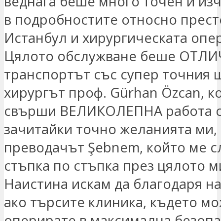
веднага беше много точен и из
в подробностите относно прест
Истанбул и хирургическата опе
Цялото обслужване беше ОТЛИ
транспортът със супер точния 
хирургът проф. Gürhan Özcan, к
свърши ВЕЛИКОЛЕПНА работа с 
зачитайки точно желанията ми,
преводачът Şebnem, който ме 
стъпка по стъпка през цялото м
Наистина искам да благодаря на
ако търсите клиника, където мо
оперирате в максимална безопа