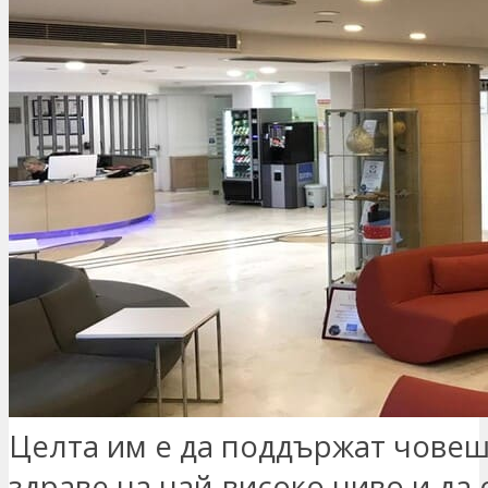
Целта им е да поддържат чове
здраве на най-високо ниво и да