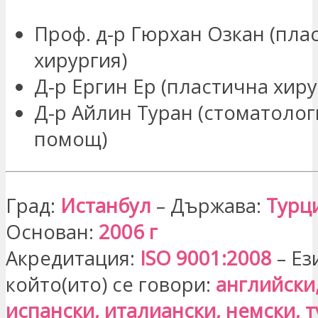
Проф. д-р Гюрхан Озкан (пла
хирургия)
Д-р Ергин Ер (пластична хиру
Д-р Айлин Туран (стоматоло
помощ)
Град:
Истанбул
– Държава:
Турц
Основан:
2006 г
Акредитация:
ISO 9001:2008
– Ез
който(ито) се говори:
английски,
испански, италиански, немски, т