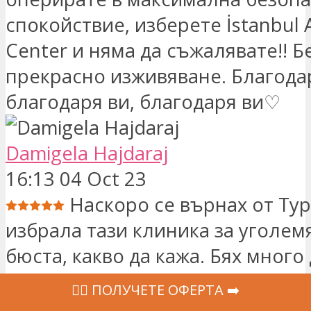
спокойствие, изберете İstanbul 
Center и няма да съжалявате!! 
прекрасно изживяване. Благодар
благодаря ви, благодаря ви♡
Damigela Hajdaraj
16:13 04 Oct 23
Наскоро се върнах от Тур
избрала тази клиника за уголем
бюста, какво да кажа. Бях много
Клиниката беше красива, много 
‍👩‍⚕ ПОЛУЧЕТЕ ОФЕРТА ➡️
персоналът беше много любезе