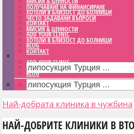
МИСИЯ & ЦЕННОСТИ
ПОЛУЧАВАНЕ НА ФИНАНСИРАНЕ
ХОТЕЛИ В БЛИЗОСТ ДО БОЛНИЦИ
ЧЕСТО ЗАДАВАНИ ВЪПРОСИ
КОНТАКТ
МИСИЯ & ЦЕННОСТИ
ADD YOUR CLINIC
ХОТЕЛИ В БЛИЗОСТ ДО БОЛНИЦИ
BLOG
КОНТАКТ
ADD YOUR CLINIC
BLOG
Най-добрата клиника в чужбина
НАЙ-ДОБРИТЕ КЛИНИКИ В ВТ