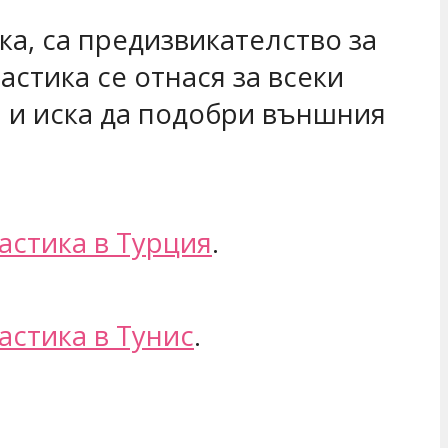
а, са предизвикателство за
стика се отнася за всеки
и и иска да подобри външния
астика в Турция
.
астика в Тунис
.