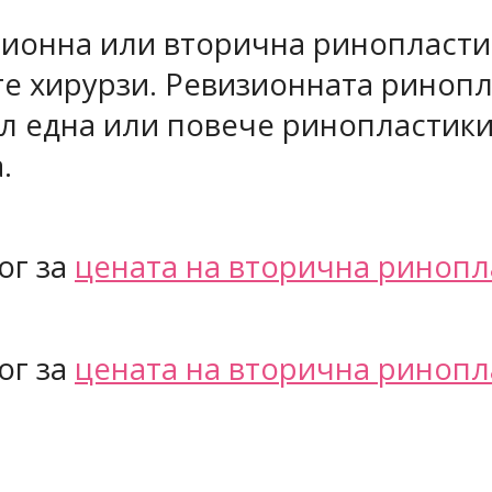
зионна или вторична ринопластик
е хирурзи. Ревизионната ринопла
ял една или повече ринопластик
.
ог за
цената на вторична ринопл
ог за
цената на вторична ринопл