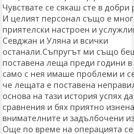
Чувствате се сякаш сте в добри 
И целият персонал също е мног
приятелски настроен и услужлив
Севджан и Уляна и всички
останали.Съпругът ми също бе
поставена леща преди години в
само с нея имаше проблеми и се
че лещата е поставена неправи
основа на тази история успях д
сравнения и бях приятно изнена
внимателните и задълбочени и
Още по време на операцията се