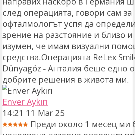
направих наскоро в Германия ш
след операцията, говори сам за 
офталмологът успя да определ
зрение на разстояние и близо и
изумен, че имам визуални пом
средства.Операцията ReLex Smil
Dünyagöz - Анталия беше едно о
добрите решения в живота ми.
Enver Aykırı
14:21 11 Mar 25
Преди около 1 месец ми