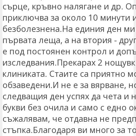
сърце, кръвно налягане и др. О
приключва за около 10 минути 
безболезнена.На единия ден ми
първата леща, а на втория - дру
е под постоянен контрол и доп
изследвания.Прекарах 2 нощувк
клиниката. Стаите са приятно 
обзаведени.И не е за вярване, н
следващия ден успях да чета и 
букви без очила и само с едно о
съжалявам, че отдавна не пред
стъпка.Благодаря ви много за то