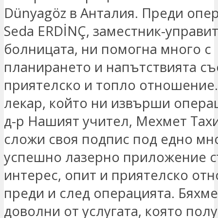
Dünyagöz в Анталия. Преди опер
Seda ERDİNÇ, заместник-управит
болницата, ни помогна много с
планирането и напътствията съ
приятелско и топло отношение
лекар, който ни извърши операц
д-р Нашият учител, Мехмет Тах
сложи своя подпис под едно мн
успешно лазерно приложение с
интерес, опит и приятелско от
преди и след операцията. Бяхм
доволни от услугата, която пол