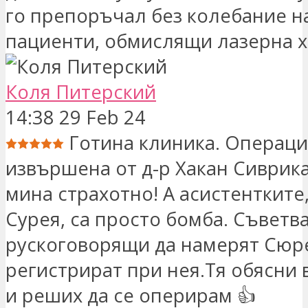
го препоръчал без колебание н
пациенти, обмислящи лазерна х
Коля Питерский
14:38 29 Feb 24
Готина клиника. Операц
извършена от д-р Хакан Сиврика
мина страхотно! А асистентките
Сурея, са просто бомба. Съветв
рускоговорящи да намерят Сюре
регистрират при нея.Тя обясни 
и реших да се оперирам 👍