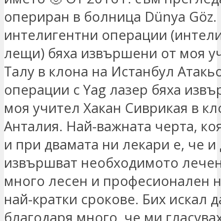
опериран в болница Dünya Göz.
интелигентни операции (интел
лещи) бяха извършени от моя у
Талу в клона на Истанбул Атакь
операции с Yag лазер бяха изв
моя учител Хакан Сиврикая в кл
Анталия. Най-важната черта, ко
и при двамата ни лекари е, че и
извършват необходимото лечен
много лесен и професионален н
най-кратки срокове. Бих искал д
благодаря много, че ми гласува