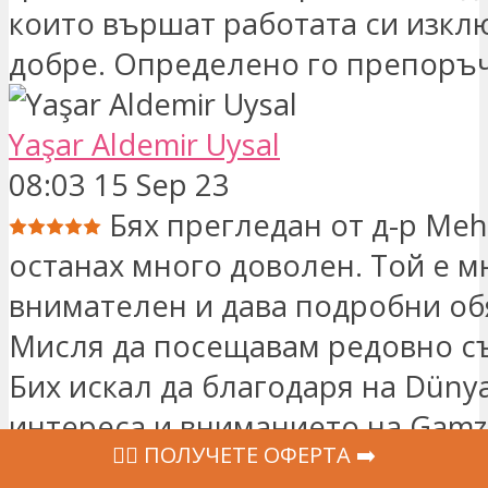
които вършат работата си изк
добре. Определено го препоръ
Yaşar Aldemir Uysal
08:03 15 Sep 23
Бях прегледан от д-р Mehm
останах много доволен. Той е м
внимателен и дава подробни об
Мисля да посещавам редовно с
Бих искал да благодаря на Dünya
интереса и вниманието на Gamz
‍👩‍⚕ ПОЛУЧЕТЕ ОФЕРТА ➡️