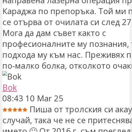
направена лазерна операция пр
Караджа по препоръка. Той ми 
се отърва от очилата си след 2
Мога да дам съвет както с
професионалните му познания, т
подхода му към нас. Преживях п
по-малко болка, отколкото очак
Bok
08:43 10 Mar 25
Пиша от тролския си акау
случай, така че не се притесняв
името 🙂 От 2016 г. съм преглед