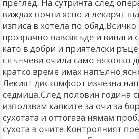
преглед. На сутринта след опер
виждах почти ясно и лекарят щ
изписа в хотела по обяд.Всичко
прозрачно навсякъде и винаги с
като в добри и приятелски ръце
слънчеви очила само няколко д
кратко време имах напълно ясн
Лекият дискомфорт изчезна на
седмица.След половин година с
използвам капките за очи за бо
сухотата и оттогава нямам про
сухота в очите.Контролният пре