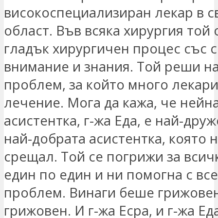
високоспециализиран лекар в с
област. Във всяка хирургия той 
гладък хирургичен процес със 
внимание и знания. Той реши н
проблем, за който много лекар
лечение. Мога да кажа, че нейн
асистентка, г-жа Еда, е най-дру
най-добрата асистентка, която 
срещал. Той се погрижи за всич
един по един и ни помогна с вс
проблем. Винаги беше грижове
грижовен. И г-жа Есра, и г-жа Еда