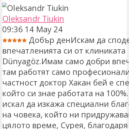
Oleksandr Tiukin
09:36 14 May 24
Добър денИскам да спод
впечатленията си от клиниката
Dünyagöz.Имам само добри впе
там работят само професионали
частност доктор Хакан бей е сп
който си знае работата на 100%.
искал да изкажа специални бла
на човека, който ни придружав
цялото време, Сурея, благодаря