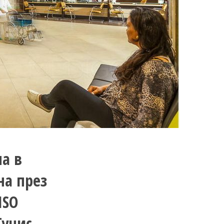
на в
на през
ISO
Тунис,