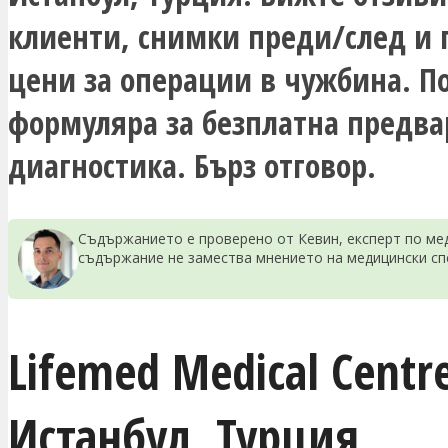
клиенти, снимки преди/след и 
цени за операции в чужбина. П
формуляра за безплатна предв
диагностика. Бърз отговор.
Съдържанието е проверено от Кевин, експерт по мед
съдържание не замества мнението на медицински сп
Lifemed Medical Centre
Истанбул
,
Турция