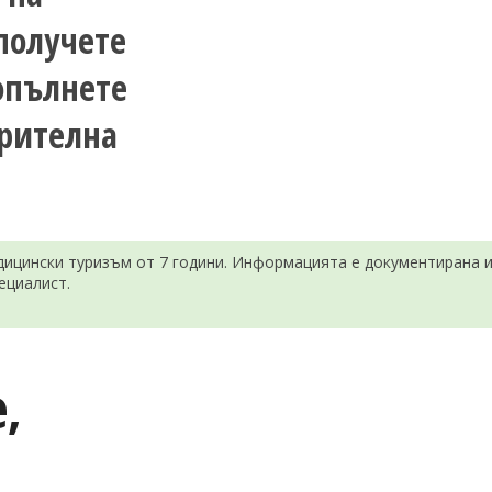
получете
опълнете
арителна
ицински туризъм от 7 години. Информацията е документирана и 
ециалист.
,