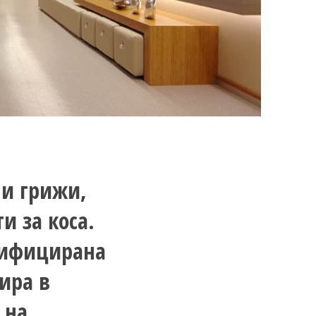
ни грижи,
и за коса.
ртифицирана
мира в
 на