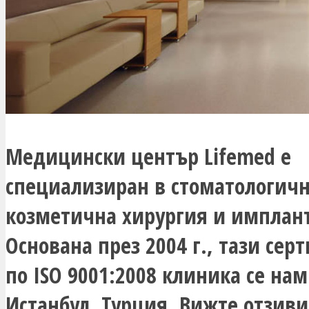
Медицински център Lifemed е
специализиран в стоматологич
козметична хирургия и имплант
Основана през 2004 г., тази се
по ISO 9001:2008 клиника се на
Истанбул, Турция. Вижте отзиви