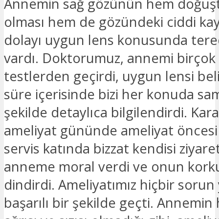
Annemin sağ gözünün hem doğuş
olması hem de gözündeki ciddi k
dolayı uygun lens konusunda tere
vardı. Doktorumuz, annemi birçok 
testlerden geçirdi, uygun lensi beli
süre içerisinde bizi her konuda sam
şekilde detaylıca bilgilendirdi. Kara
ameliyat gününde ameliyat önces
servis katında bizzat kendisi ziyar
anneme moral verdi ve onun korku
dindirdi. Ameliyatımız hiçbir sor
başarılı bir şekilde geçti. Annemin