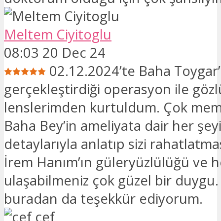
Meltem Ciyitoglu
08:03 20 Dec 24
02.12.2024’te Baha Toygar’
gerçekleştirdiği operasyon ile gözl
lenslerimden kurtuldum. Çok me
Baha Bey’in ameliyata dair her şey
detaylarıyla anlatıp sizi rahatlatma
İrem Hanım’ın güleryüzlülüğü ve h
ulaşabilmeniz çok güzel bir duygu.
buradan da teşekkür ediyorum.