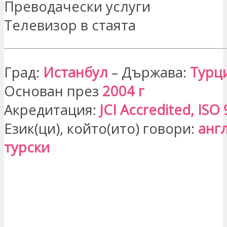
Преводачески услуги
Телевизор в стаята
Град:
Истанбул
– Държава:
Турц
Основан през
2004 г
Акредитация:
JCI Accredited, ISO
Език(ци), който(ито) говори:
анг
турски