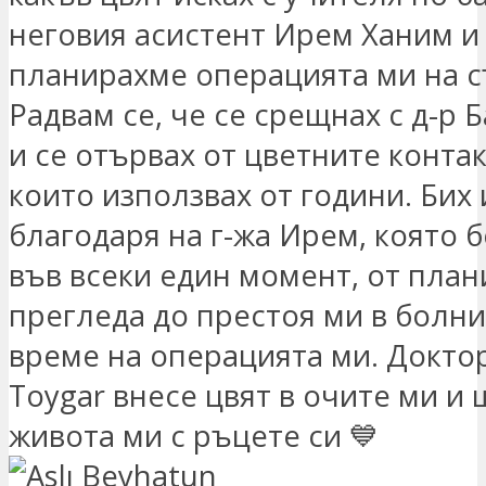
неговия асистент Ирем Ханим и
планирахме операцията ми на с
Радвам се, че се срещнах с д-р 
и се отървах от цветните конта
които използвах от години. Бих 
благодаря на г-жа Ирем, която 
във всеки един момент, от план
прегледа до престоя ми в болни
време на операцията ми. Докто
Toygar внесе цвят в очите ми и 
живота ми с ръцете си 💙