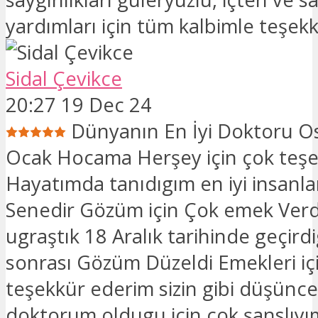
yardımları için tüm kalbimle teşek
Sidal Çevikce
20:27 19 Dec 24
Dünyanın En İyi Doktoru 
Ocak Hocama Herşey için çok teş
Hayatımda tanıdıgım en iyi insanlar
Senedir Gözüm için Çok emek Verd
ugraştık 18 Aralık tarihinde geçird
sonrası Gözüm Düzeldi Emekleri iç
teşekkür ederim sizin gibi düşünceli 
doktorum oldugu için çok şanslıyı