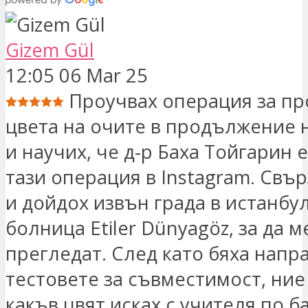
Gizem Gül
12:05 06 Mar 25
Проучвах операция за пр
цвета на очите в продължение н
и научих, че д-р Баха Тойгарин
тази операция в Instagram. Свърз
и дойдох извън града в истанбу
болница Etiler Dünyagöz, за да м
прегледат. След като бяха напр
тестовете за съвместимост, ни
какъв цвят исках с учителя по б