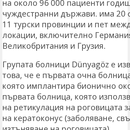
на около 96 000 пациенти годиш
чуждестранни държави. има 20 
11 турски провинции и пет меж
локации, включително Германи
Великобритания и Грузия.
Групата болници Dünyagöz е изв
това, че е първата очна болница
която имплантира бионично око
първата болница, която използ
на ретикулация на роговицата з
на кератоконус (заболяване, св
изтъняване на роговицата).