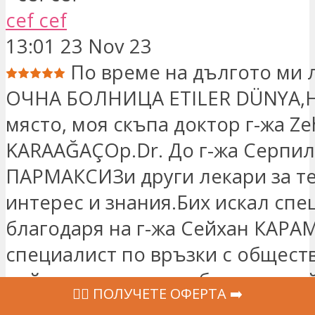
cef cef
13:01 23 Nov 23
По време на дългото ми 
ОЧНА БОЛНИЦА ETILER DÜNYA,Н
място, моя скъпа доктор г-жа Ze
KARAAĞAÇOp.Dr. До г-жа Серпил
ПАРМАКСИЗи други лекари за т
интерес и знания.Бих искал спе
благодаря на г-жа Сейхан КАРА
специалист по връзки с обществ
нейните успехи в работата и не
‍👩‍⚕ ПОЛУЧЕТЕ ОФЕРТА ➡️
хуманитарен подход.Все пак Бо