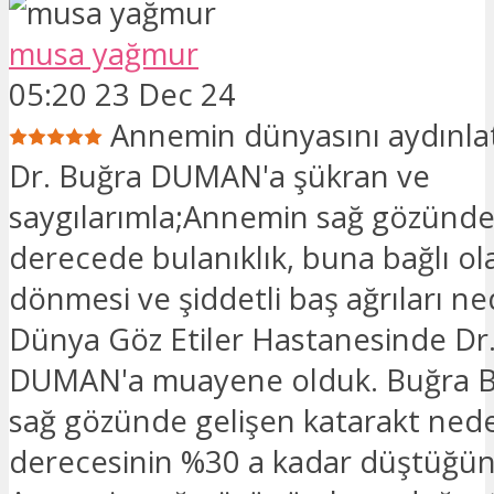
musa yağmur
05:20 23 Dec 24
Annemin dünyasını aydınla
Dr. Buğra DUMAN'a şükran ve
saygılarımla;Annemin sağ gözünde
derecede bulanıklık, buna bağlı ol
dönmesi ve şiddetli baş ağrıları ne
Dünya Göz Etiler Hastanesinde Dr
DUMAN'a muayene olduk. Buğra B
sağ gözünde gelişen katarakt ned
derecesinin %30 a kadar düştüğünü