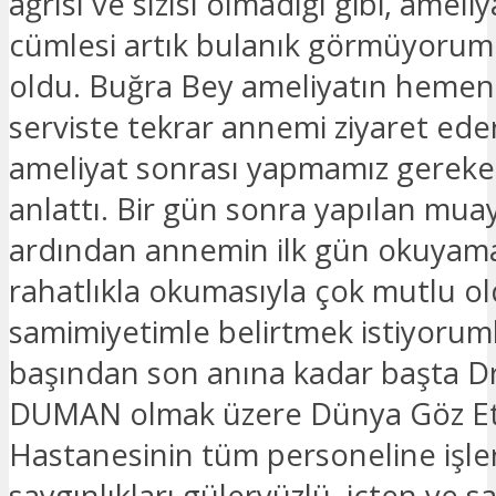
ağrısı ve sızısı olmadığı gibi, ameliy
cümlesi artık bulanık görmüyorum
oldu. Buğra Bey ameliyatın hemen
serviste tekrar annemi ziyaret ede
ameliyat sonrası yapmamız gereken
anlattı. Bir gün sonra yapılan mua
ardından annemin ilk gün okuyama
rahatlıkla okumasıyla çok mutlu o
samimiyetimle belirtmek istiyorumk
başından son anına kadar başta D
DUMAN olmak üzere Dünya Göz Et
Hastanesinin tüm personeline işle
saygınlıkları güleryüzlü, içten ve 