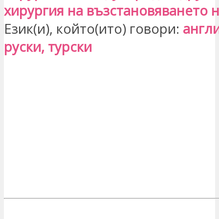
хирургия на възстановяването н
Език(и), който(ито) говори:
англи
руски, турски