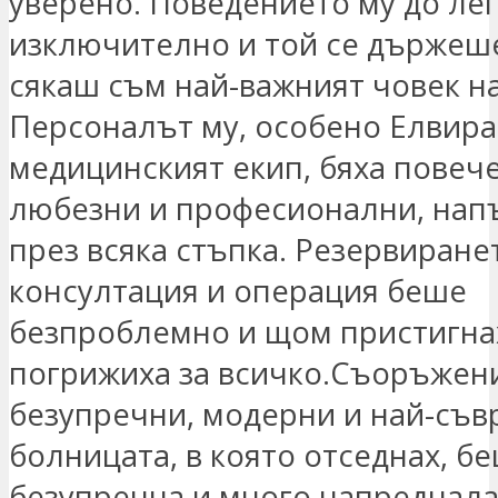
уверено. Поведението му до лег
изключително и той се държеше
сякаш съм най-важният човек на
Персоналът му, особено Елвира
медицинският екип, бяха повече
любезни и професионални, нап
през всяка стъпка. Резервиране
консултация и операция беше
безпроблемно и щом пристигнах
погрижиха за всичко.Съоръжени
безупречни, модерни и най-съв
болницата, в която отседнах, б
безупречна и много напреднала