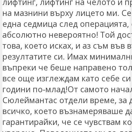
лифтинг, лифтинг на челото и 
на мазнини върху лицето ми. Се
една седмица след операцията, 
абсолютно невероятно! Той дос
това, което исках, и аз съм във 
резултатите си. Имах минималн
въпреки че беше направено тол
все още изглеждам като себе си 
години по-млад!От самото нача
Сюлеймантас отдели време, за 
всичко, което възнамеряваше д
гарантирайки, че се чувствам к