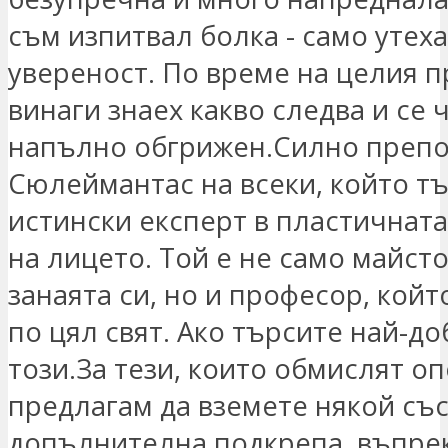
съм изпитвал болка - само утеха
увереност. По време на целия 
винаги знаех какво следва и се 
напълно обгрижен.Силно препо
Сюлеймантас на всеки, който т
истински експерт в пластичната
на лицето. Той е не само майст
занаята си, но и професор, кой
по цял свят. Ако търсите най-до
този.За тези, които обмислят о
предлагам да вземете някой със
допълнителна подкрепа, въпре