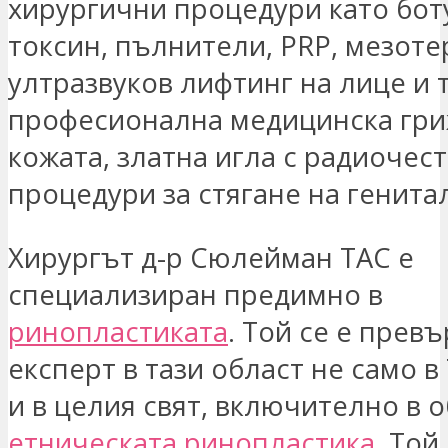
хирургични процедури като бо
токсин, пълнители, PRP, мезоте
ултразвуков лифтинг на лице и 
професионална медицинска гри
кожата, златна игла с радиочест
процедури за стягане на генита
Хирургът д-р Сюлейман ТАС е
специализиран предимно в
ринопластиката
. Той се е прев
експерт в тази област не само в
и в целия свят, включително в о
етническата ринопластика
. Той