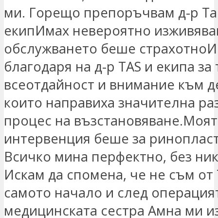
ми. Горещо препоръчвам д-р Та
екипИмах невероятно изживява
обслужването беше страхотноИ
благодаря на д-р TAS и екипа за
всеотдайност и внимание към д
които направиха значителна ра
процес на възстановяване.Моят
интервенция беше за ринопласт
Всичко мина перфектно, без ник
Искам да спомена, че не съм от 
самото начало и след операция
медицинската сестра Амна ми и