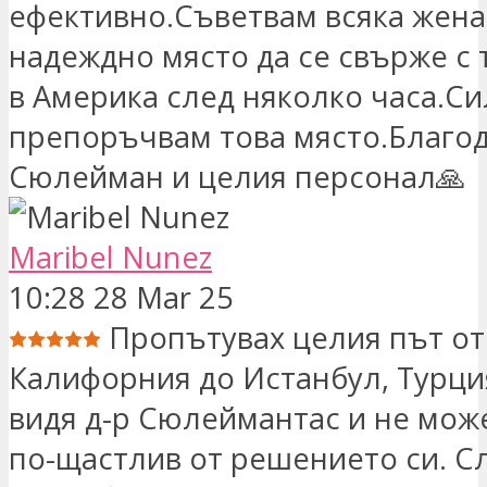
ефективно.Съветвам всяка жена,
надеждно място да се свърже с 
в Америка след няколко часа.С
препоръчвам това място.Благода
Сюлейман и целия персонал🙏
Maribel Nunez
10:28 28 Mar 25
Пропътувах целия път от
Калифорния до Истанбул, Турция
видя д-р Сюлеймантас и не мож
по-щастлив от решението си. С