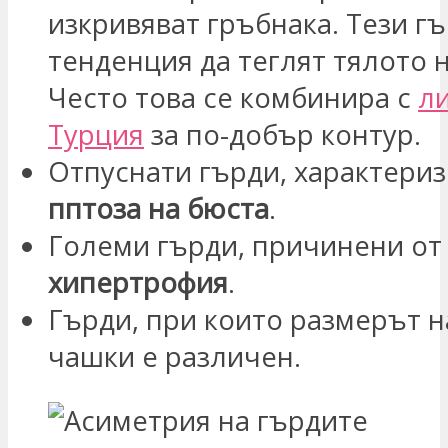
изкривяват гръбнака. Тези г
тенденция да теглят тялото 
Често това се комбинира с
л
Турция
за по-добър контур.
Отпуснати гърди, характериз
пптоза на бюста
.
Големи гърди, причинени о
хипертрофия
.
Гърди, при които размерът н
чашки е различен.