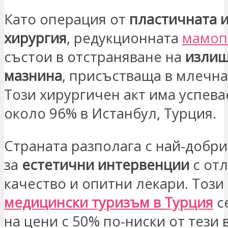
Като операция от
пластичната и
хирургия
, редукционната
мамоп
състои в отстраняване на
излиш
мазнина
, присъстваща в млечна
Този хирургичен акт има успева
около 96% в Истанбул, Турция.
Страната разполага с най-добр
за
естетични интервенции
с от
качество и опитни лекари. Този
медицински туризъм в Турция
с
на цени с 50% по-ниски от тези 