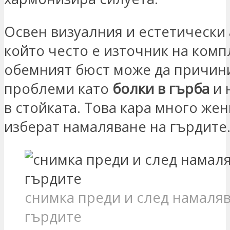
Освен визуалния и естетически 
който често е източник на комп
обемният бюст може да причин
проблеми като
болки в гърба
и 
в стойката. Това кара много жен
изберат намаляване на гърдите
снимка преди и след намаля
гърдите