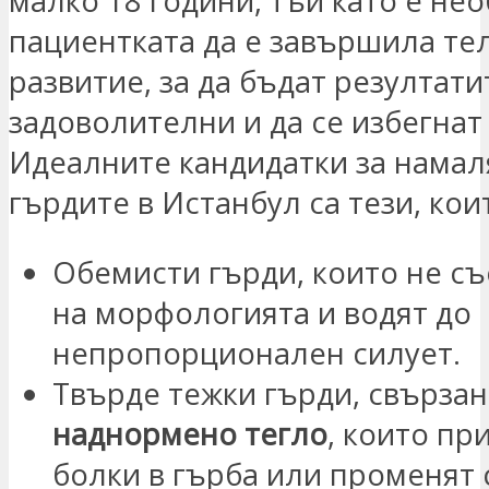
малко 18 години, тъй като е не
пациентката да е завършила те
развитие, за да бъдат резултати
задоволителни и да се избегнат
Идеалните кандидатки за намал
гърдите в Истанбул са тези, кои
Обемисти гърди, които не съ
на морфологията и водят до
непропорционален силует.
Твърде тежки гърди, свързан
наднормено тегло
, които пр
болки в гърба или променят 