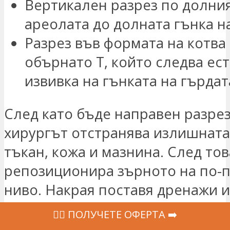
Вертикален разрез по долни
ареолата до долната гънка н
Разрез във формата на котва
обърнато Т, който следва ес
извивка на гънката на гърдат
След като бъде направен разрез
хирургът отстранява излишната
тъкан, кожа и мазнина. След то
репозиционира зърното на по-
ниво. Накрая поставя дренажи и
разреза с шевове.
‍👩‍⚕ ПОЛУЧЕТЕ ОФЕРТА ➡️