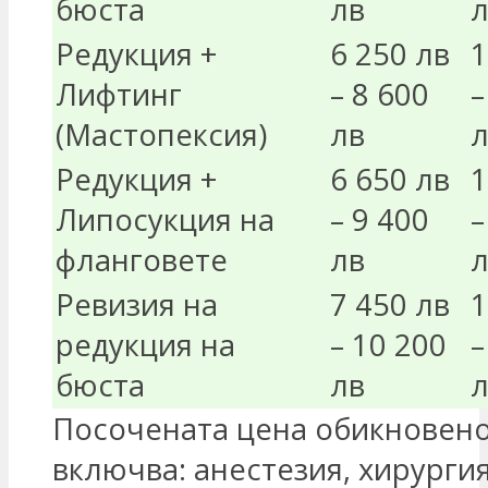
бюста
лв
л
Редукция +
6 250 лв
1
Лифтинг
– 8 600
–
(Мастопексия)
лв
л
Редукция +
6 650 лв
1
Липосукция на
– 9 400
–
фланговете
лв
л
Ревизия на
7 450 лв
1
редукция на
– 10 200
–
бюста
лв
л
Посочената цена обикновен
включва: анестезия, хирургия