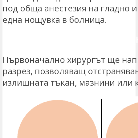
под обща анестезия на гладно и
една нощувка в болница.
ИСКАМ ДА СЕ СВЪРЖЕШ С МЕ
Първоначално хирургът ще нап
разрез, позволяващ отстранява
излишната тъкан, мазнини или 