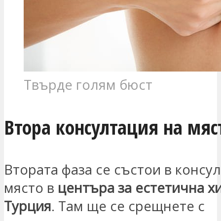
Твърде голям бюст
Втора консултация на мяс
Втората фаза се състои в консу
място в
центъра за естетична х
Турция
. Там ще се срещнете с