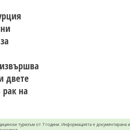
урция
чни
 за
 извършва
и двете
 рак на
ицински туризъм от 7 години. Информацията е документирана и 
ециалист.