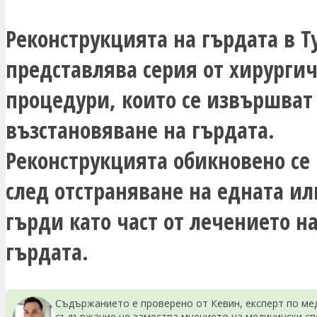
Реконструкцията на гърдата в Т
представлява серия от хирурги
процедури, които се извършват
възстановяване на гърдата.
Реконструкцията обикновено се
след отстраняване на едната ил
гърди като част от лечението на
гърдата.
Съдържанието е проверено от Кевин, експерт по мед
съдържание не замества мнението на медицински сп