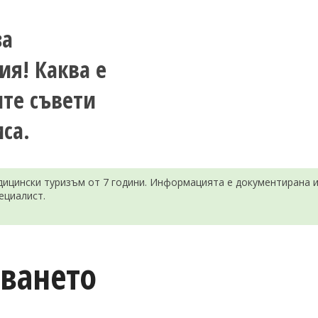
за
ия! Каква е
ите съвети
са.
ицински туризъм от 7 години. Информацията е документирана и 
ециалист.
яването