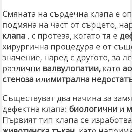
Смяната на сърдечна клапа е оп
подмяна на част от сърцето, на
клапа
, с протеза, когато тя е
де
хирургична процедура е от същ
значение, наред с другото, за л
различни
валвулопатии,
като
ао
стеноза
или
митрална недостат
Съществуват два начина за замя
дефектна клапа:
биологични
и
м
Първият тип клапа се изработва
животинска тъкан,
като наприме