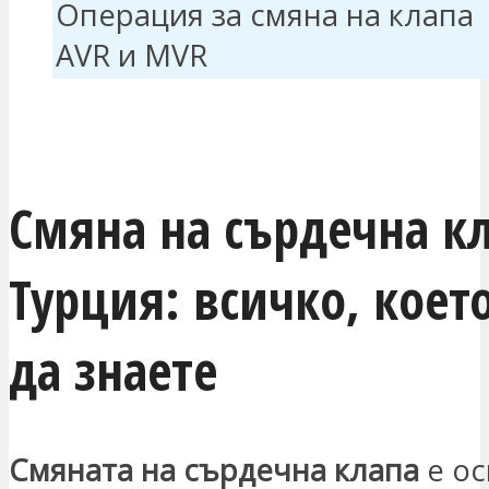
Операция за смяна на клапа
AVR и MVR
ЗАИНТЕРЕСОВАН СЪМ
Смяна на сърдечна кл
Турция: всичко, коет
да знаете
Смяната на сърдечна клапа
е ос