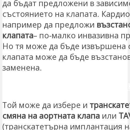
да бъдат предложени в зависим
състоянието на клапата. Карди
например да предложи
възстан
клапата
– по-малко инвазивна п
Но тя може да бъде извършена 
клапата може да бъде възстанов
заменена.
ИСКАМ ДА СЕ СВЪРЖЕШ С МЕ
Той може да избере и
транскат
смяна на аортната клапа
или
TA
(транскатетърна имплантация н