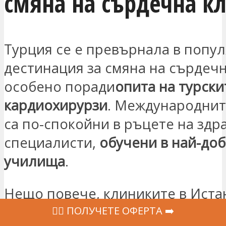
смяна на сърдечна к
Турция се е превърнала в попу
дестинация за смяна на сърдечн
особено поради
опита на турски
кардиохирурзи
. Международнит
са по-спокойни в ръцете на здр
специалисти,
обучени в най-до
училища
.
Нещо повече, клиниките в Иста
оборудвани с най-новите медиц
‍👩‍⚕ ПОЛУЧЕТЕ ОФЕРТА ➡️