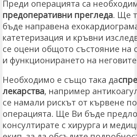
Преди операцията са необходи
предоперативни прегледа
. Ще 
бъде направена ехокардиограм
катетеризация и кръвни изследв
се оцени общото състояние на 
и функционирането на неговите
Необходимо е също така да
спре
лекарства
, например антикоагул
се намали рискът от кървене по
операцията. Ще Ви бъде предло
консултирате с хирурга и меди
екип, за да обсъдите подробнос