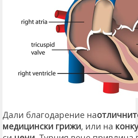
Дали благодарение на
отличнит
медицински грижи
, или на
конк
си
цени
, Турция вече привлича 