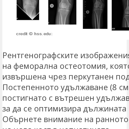
Рентгенографските изображения
на феморална остеотомия, коят
извършена чрез перкутанен под
Постепенното удължаване (8 см
постигнато с вътрешен удължа
за да се оптимизира дължината 
Обърнете внимание на ранното