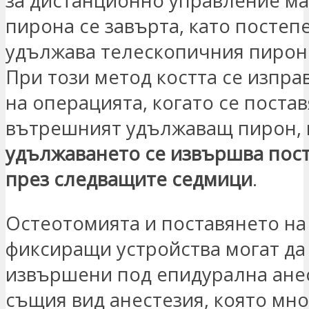
за дистанционно управление ма
пирона се завърта, като постеп
удължава телескопичния пирон 
При този метод костта се изпра
на операцията, когато се постав
вътрешният удължаващ пирон,
удължаването се извършва пос
през следващите седмици
.
Остеотомията и поставянето на
фиксиращи устройства могат да
извършени под епидурална анес
същия вид анестезия, която мн