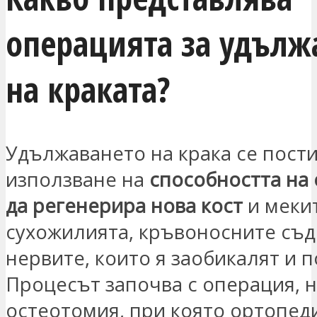
операцията за удълж
на краката?
Удължаването на крака се пости
използване на
способността на
да регенерира нова кост
и мекит
сухожилията, кръвоносните съд
нервите, които я заобикалят и 
Процесът започва с операция, 
остеотомия, при която ортопед