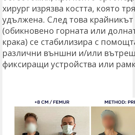
хирург изрязва костта, която тр
удължена. След това крайникът
(обикновено горната или долнат
крака) се стабилизира с помощт
различни външни и/или вътре
фиксиращи устройства или рамк
ЗАИНТЕРЕСОВАН СЪМ