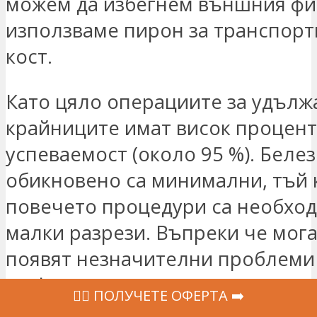
можем да избегнем външния фи
използваме пирон за транспорт
кост.
Като цяло операциите за удълж
крайниците имат висок процент
успеваемост (около 95 %). Беле
обикновено са минимални, тъй 
повечето процедури са необхо
малки разрези. Въпреки че мога
появят незначителни проблеми
щифтовете и сковаването на ста
‍👩‍⚕ ПОЛУЧЕТЕ ОФЕРТА ➡️
сериозните усложнения при опе