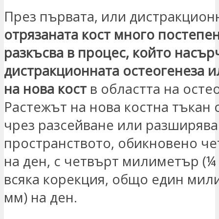
През първата, или дистракционн
отрязаната кост много постепе
разкъсва в процес, който насър
дистракционната остеогенеза и
на нова кост
в областта на осте
Растежът на нова костна тъкан 
чрез разсейване или разширява
пространството, обикновено че
на ден, с четвърт милиметър (¼
всяка корекция, общо един мил
мм) на ден.