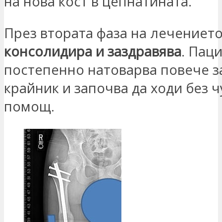
на нова кост в цепнатината.
През втората фаза на лечениет
консолидира и заздравява
. Пац
постепенно натоварва повече з
крайник и започва да ходи без 
помощ.