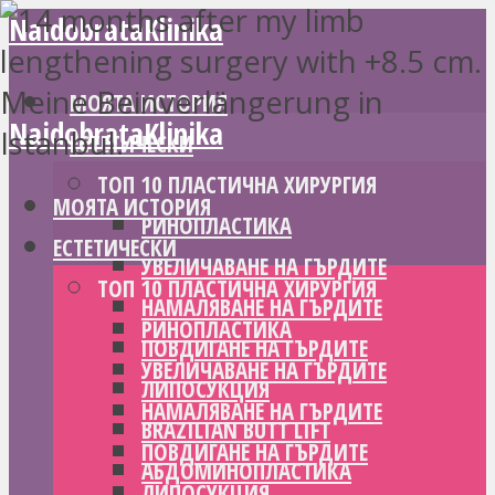
NaidobrataKlinika
МОЯТА ИСТОРИЯ
NaidobrataKlinika
ЕСТЕТИЧЕСКИ
ТОП 10 ПЛАСТИЧНА ХИРУРГИЯ
МОЯТА ИСТОРИЯ
РИНОПЛАСТИКА
ЕСТЕТИЧЕСКИ
УВЕЛИЧАВАНЕ НА ГЪРДИТЕ
ТОП 10 ПЛАСТИЧНА ХИРУРГИЯ
НАМАЛЯВАНЕ НА ГЪРДИТЕ
РИНОПЛАСТИКА
ПОВДИГАНЕ НА ГЪРДИТЕ
УВЕЛИЧАВАНЕ НА ГЪРДИТЕ
ЛИПОСУКЦИЯ
НАМАЛЯВАНЕ НА ГЪРДИТЕ
BRAZILIAN BUTT LIFT
ПОВДИГАНЕ НА ГЪРДИТЕ
АБДОМИНОПЛАСТИКА
ЛИПОСУКЦИЯ