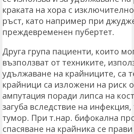
краката на хора с изключително
ръст, като например при джудж
преждевременен пубертет.
Друга група пациенти, които мог
възползват от техниките, изпол
удължаване на крайниците, са т
крайници са изложени на риск о
ампутация поради липса на кост
загуба вследствие на инфекция,
тумор. При т.нар. бифокална пр
спасяване на крайника се прави