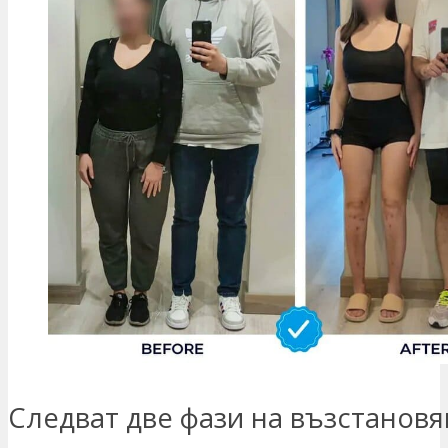
Следват две фази на възстановя