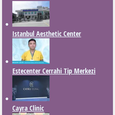
Istanbul Aesthetic Center
Estecenter Cerrahi Tip Merkezi
Cayra Clinic