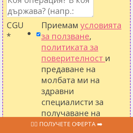
CGU
Приемам
условията
*
за ползване
,
политиката за
поверителност
и
предаване на
молбата ми на
здравни
специалисти за
получаване на
подходящи оферти.
‍👩‍⚕ ПОЛУЧЕТЕ ОФЕРТА ➡️