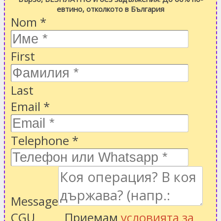
евтино, отколкото в България
Nom
*
First
Last
Email
*
Telephone
*
Message
CGU
Приемам
условията за