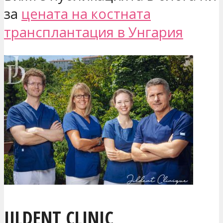
за
цената на костната
трансплантация в Унгария
JILDENT CLINIC