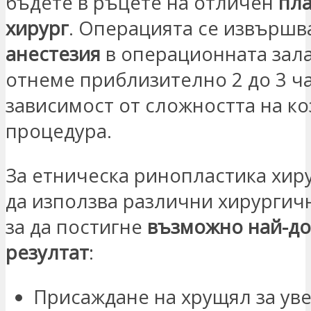
бъдете в ръцете на отличен
пл
хирург
. Операцията се извърш
анестезия
в операционната зала
отнеме приблизително 2 до 3 ча
зависимост от сложността на к
процедура.
За етническа ринопластика хир
да използва различни хирургич
за да постигне
възможно най-д
резултат
:
Присаждане на хрущял за ув