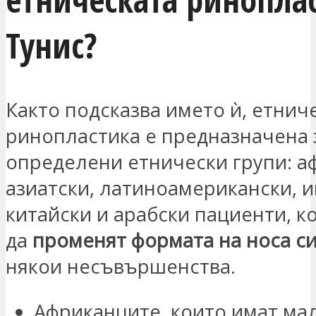
Тунис?
Както подсказва името ѝ, етнич
ринопластика е предназначена 
определени етнически групи: а
азиатски, латиноамерикански, и
китайски и арабски пациенти, к
да
променят формата на носа с
някои несъвършенства.
Африканците, които имат ма