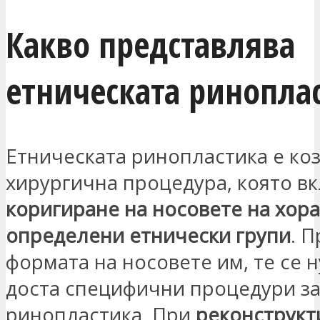
Какво представлява
етническата ринопла
Етническата ринопластика е ко
хирургична процедура, която в
коригиране на носовете на хора
определени етнически групи
. 
формата на носовете им, те се 
доста специфични процедури з
ринопластика. При
реконструкт