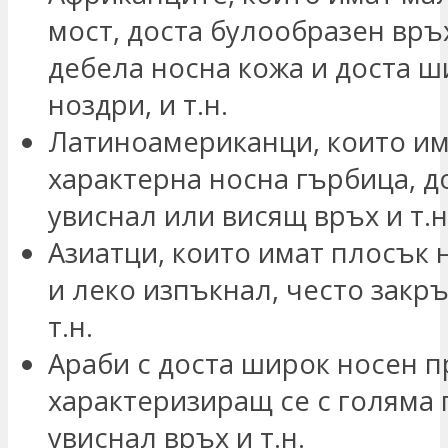
мост, доста булообразен връх
дебела носна кожа и доста 
ноздри, и т.н.
Латиноамериканци, които им
характерна носна гърбица, д
увиснал или висящ връх и т.н
Азиатци, които имат плосък 
и леко изпъкнал, често закр
т.н.
Араби с доста широк носен п
характеризиращ се с голяма 
увиснал връх и т.н.