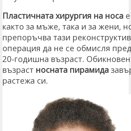
Пластичната хирургия на носа
е
както за мъже, така и за жени, н
препоръчва тази реконструкти
операция да не се обмисля пред
20-годишна възраст. Обикновен
възраст
носната пирамида
завъ
растежа си.