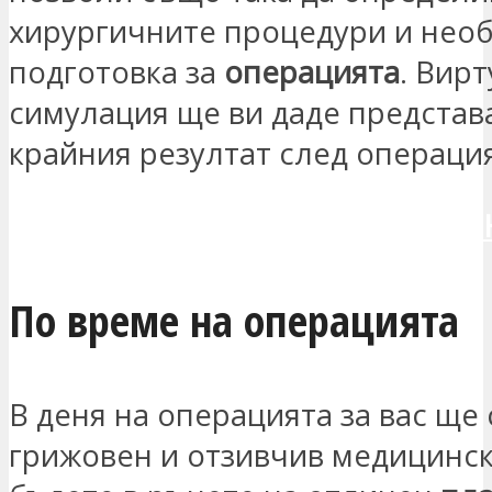
хирургичните процедури и нео
подготовка за
операцията
. Вир
симулация ще ви даде представа
крайния резултат след операция
ИСКАМ ДА СЕ СВЪРЖЕШ С МЕ
По време на операцията
В деня на операцията за вас ще
грижовен и отзивчив медицинск