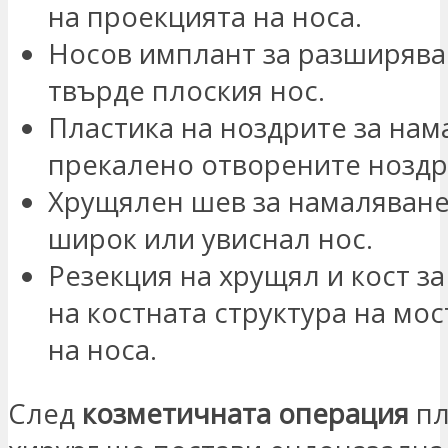
на проекцията на носа.
Носов имплант за разширява
твърде плоския нос.
Пластика на ноздрите за нам
прекалено отворените ноздр
Хрущялен шев за намаляване
широк или увиснал нос.
Резекция на хрущял и кост з
на костната структура на мос
на носа.
След
козметичната операция
пл