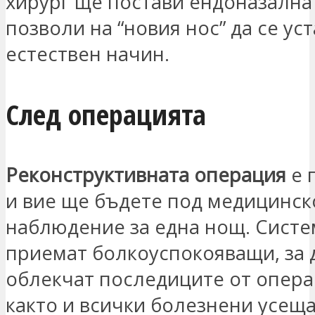
хирург ще постави ендоназална 
позволи на “новия нос” да се ус
естествен начин.
След операцията
Реконструктивната операция
е 
и вие ще бъдете под медицинск
наблюдение за една нощ. Систе
приемат болкоуспокояващи, за 
облекчат последиците от опера
както и всички болезнени усеща