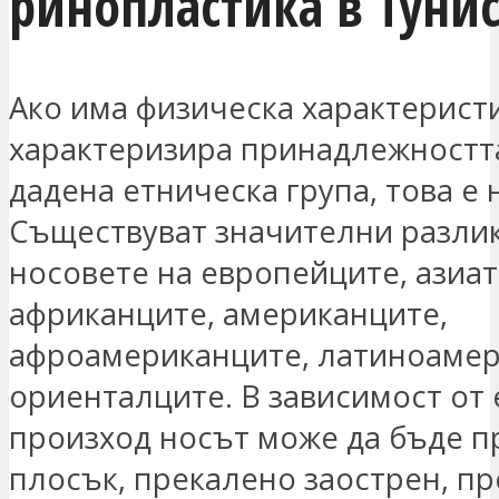
ринопластика в Туни
Ако има физическа характеристи
характеризира принадлежностт
дадена етническа група, това е 
Съществуват значителни разли
носовете на европейците, азиат
африканците, американците,
афроамериканците, латиноамер
ориенталците. В зависимост от
произход носът може да бъде п
плосък, прекалено заострен, п