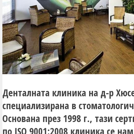
Денталната клиника на д-р Хюс
специализирана в стоматологи
Основана през 1998 г., тази се
по ISO 9001:2008 клиника се на