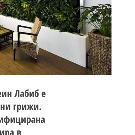
еин Лабиб е
чни грижи.
ртифицирана
мира в