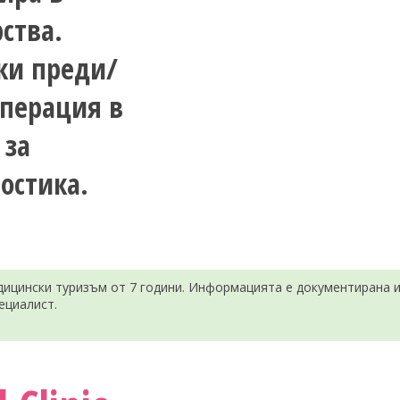
ства.
ки преди/
операция в
 за
остика.
ицински туризъм от 7 години. Информацията е документирана и 
ециалист.