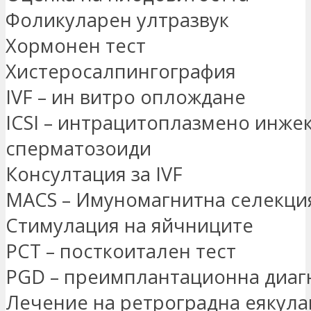
Фоликуларен ултразвук
Хормонен тест
Хистеросалпингография
IVF – ин витро оплождане
ICSI – интрацитоплазмено инже
сперматозоиди
Консултация за IVF
MACS – Имуномагнитна селекция
Стимулация на яйчниците
PCT – посткоитален тест
PGD – преимплантационна диаг
Лечение на ретроградна еякула