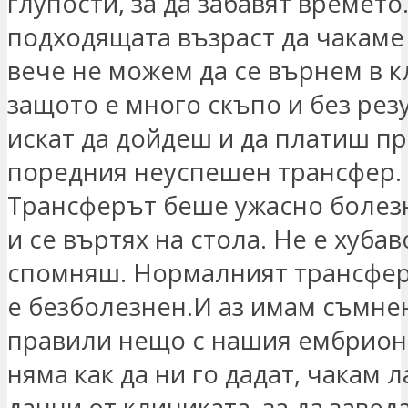
глупости, за да забавят времето
подходящата възраст да чакаме 
вече не можем да се върнем в к
защото е много скъпо и без резу
искат да дойдеш и да платиш пр
поредния неуспешен трансфер.
Трансферът беше ужасно болез
и се въртях на стола. Не е хубав
спомняш. Нормалният трансфер
е безболезнен.И аз имам съмнен
правили нещо с нашия ембрион,
няма как да ни го дадат, чакам 
данни от клиниката, за да завед