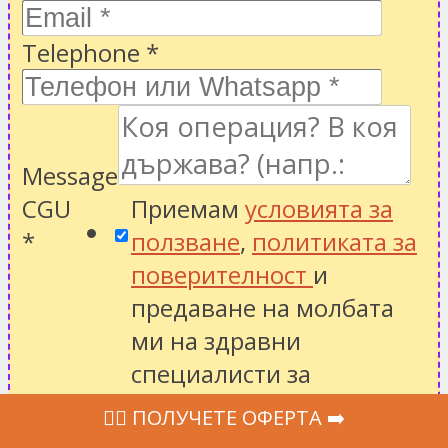
Telephone
*
Message
CGU
Приемам
условията за
*
ползване
,
политиката за
поверителност
и
предаване на молбата
ми на здравни
специалисти за
получаване на
‍👩‍⚕ ПОЛУЧЕТЕ ОФЕРТА ➡️
подходящи оферти.