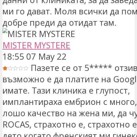
ми го дават. Моля всички да по
добре преди да отидат там.
MISTER MYSTERE
18:55 07 May 22
Пазете се от 5***** отзив
възможно е да платите на Google
имате. Тази клиника е глупост,
имплантираха ембрион с много,
лошо качество на жена ми, да чу
ROCAS, страхотно е, страхотно е.
дето когато френският ми гинек