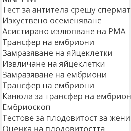
Тест за антитела срещу сперма
Изкуствено осеменяване
Асистирано излюпване на PMA
Трансфер на ембриони
Замразяване на яйцеклетки
Извличане на яйцеклетки
Замразяване на ембриони
Трансфер на ембриони
Канюла за трансфер на ембрио
Ембриоскоп
Тестове за плодовитост за жени
Оценка на плодовитостта