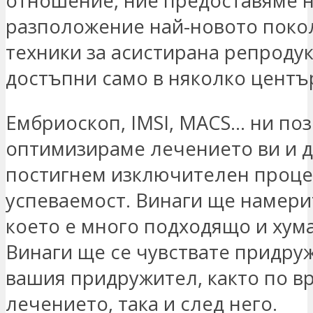
отношение, ние предоставяме 
разположение най-новото поко
техники за асистирана репродук
достъпни само в няколко център
Ембриоскоп, IMSI, MACS… ни поз
оптимизираме лечението ви и д
постигнем изключителен проце
успеваемост. Винаги ще намери
което е много подходящо и хум
Винаги ще се чувствате придру
вашия придружител, както по в
лечението, така и след него.