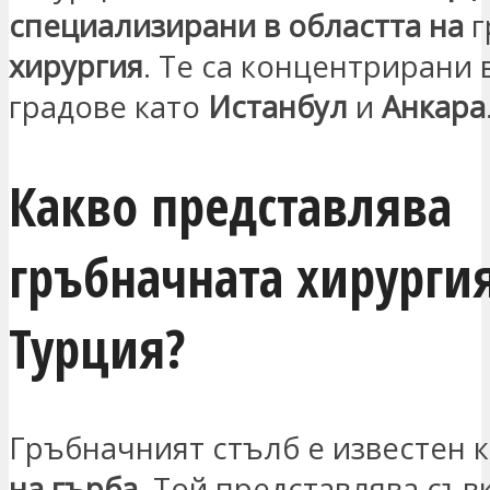
специализирани в областта на
г
хирургия
. Те са концентрирани 
градове като
Истанбул
и
Анкара
Какво представлява
гръбначната хирургия
Турция?
Гръбначният стълб е известен 
на гърба
. Той представлява съв