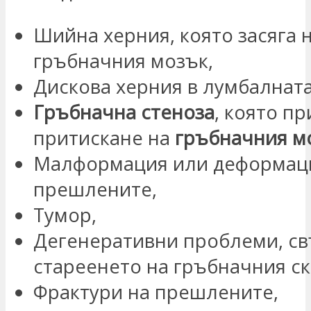
Шийна херния, която засяга 
гръбначния мозък,
Дискова херния в лумбалната
Гръбначна стеноза
, която п
притискане на
гръбначния м
Малформация или деформац
прешлените,
Тумор,
Дегенеративни проблеми, св
стареенето на гръбначния ск
Фрактури на прешлените,