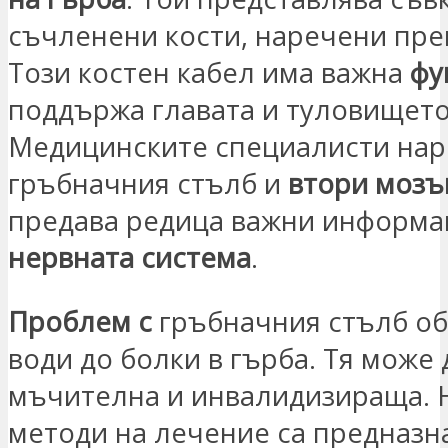
съчленени кости, наречени пр
Този костен кабел има важна
фу
поддържа главата и туловището
Медицинските специалисти нар
гръбначния стълб и
втори мозъ
предава редица важни информа
нервната система
.
Проблем с
гръбначния стълб о
води до болки в гърба. Тя може 
мъчителна и инвалидизираща. 
методи на лечение са предназн