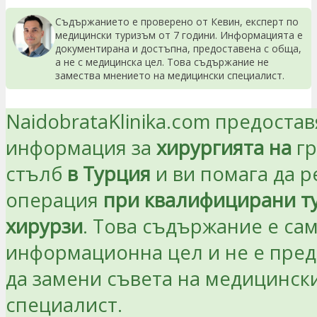
Съдържанието е проверено от Кевин, експерт по
медицински туризъм от 7 години. Информацията е
документирана и достъпна, предоставена с обща,
а не с медицинска цел. Това съдържание не
замества мнението на медицински специалист.
NaidobrataKlinika.com предостав
информация за
хирургията на
гр
стълб
в Турция
и ви помага да 
операция
при квалифицирани т
хирурзи
. Това съдържание е сам
информационна цел и не е пре
да замени съвета на медицинск
специалист.