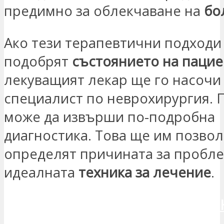
предимно за облекчаване на
бо
Ако тези терапевтични подходи
подобрят
състоянието на пацие
лекуващият лекар ще го насочи
специалист по неврохирургия. 
може да извърши по-подробна
диагностика. Това ще им позвол
определят причината за пробле
идеалната
техника за лечение
.
ИСКАМ ДА СЕ СВЪРЖЕШ С МЕ