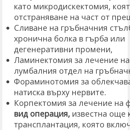
като микродискектомия, коя
отстраняване на част от пре
Сливане на гръбначния стъл
хронична болка в гърба или
дегенеративни промени,
Ламинектомия за лечение на
лумбалния отдел на гръбнач
Фораминотомия за облекчав
натиска върху нервите.
Корпектомия за лечение на ф
вид операция,
известна още 
трансплантация, която вклю