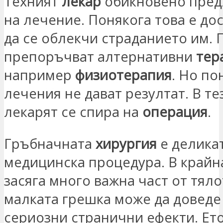
Техният
лекар
обикновено пред
на лечение. Понякога това е дос
да се облекчи страданието им. 
препоръчват алтернативни
тер
например
физиотерапия
. Но по
лечения не дават резултат. В те
лекарят се спира на
операция
.
Гръбначната
хирургия
е делика
медицинска процедура. В крайна
засяга много важна част от тяло
малката грешка може да доведе
сериозни странични ефекти. Ет