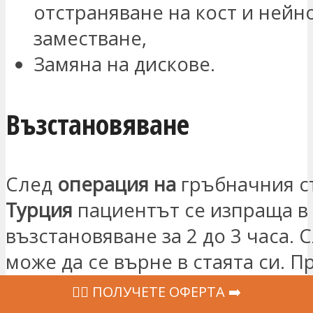
отстраняване на кост и нейн
заместване,
Замяна на дискове.
Възстановяване
След
операция на
гръбначния с
Турция
пациентът се изпраща в 
възстановяване за 2 до 3 часа. 
може да се върне в стаята си. П
болницата обаче продължава ня
‍👩‍⚕ ПОЛУЧЕТЕ ОФЕРТА ➡️