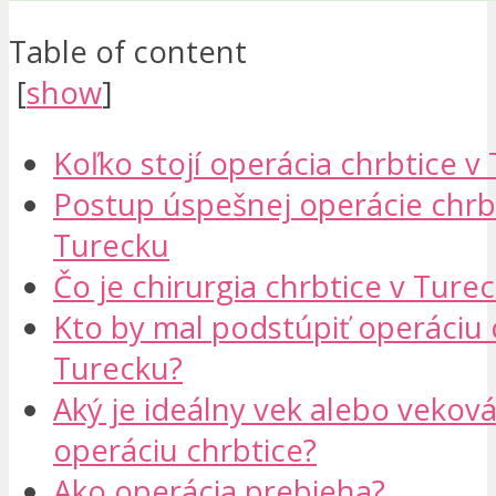
Table of content
[
show
]
Koľko stojí operácia chrbtice v
Postup úspešnej operácie chrb
Turecku
Čo je chirurgia chrbtice v Ture
Kto by mal podstúpiť operáciu 
Turecku?
Aký je ideálny vek alebo vekov
operáciu chrbtice?
Ako operácia prebieha?