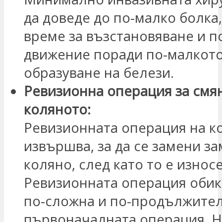
да доведе до по-малко болка
време за възстановяване и 
движение поради по-малкот
образуване на белези.
Ревизионна операция за смя
коляното:
Ревизионната операция на к
извършва, за да се замени з
коляно, след като то е износ
Ревизионната операция обик
по-сложна и по-продължител
първоначалната операция. 