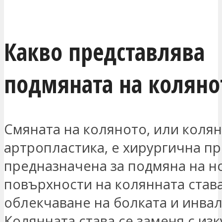
ЗАИНТЕРЕСОВАН СЪМ
Какво представлява
подмяната на коляно
Смяната на коляното, или коля
артропластика, е хирургична пр
предназначена за подмяна на 
повърхности на колянната става
облекчаване на болката и инвал
Колянната става се заменя с из