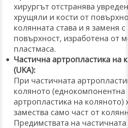
хирургът отстранява увреде
хрущяли и кости от повърхно
колянната става и я заменя с
повърхност, изработена от м
пластмаса.
Частична артропластика на 
(UKA):
При частичната артропласти
коляното (еднокомпонентна
артропластика на коляното) 
замества само част от колянн
Предимствата на частичната