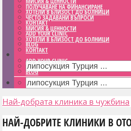
МИСИЯ & ЦЕННОСТИ
ПОЛУЧАВАНЕ НА ФИНАНСИРАНЕ
ХОТЕЛИ В БЛИЗОСТ ДО БОЛНИЦИ
ЧЕСТО ЗАДАВАНИ ВЪПРОСИ
КОНТАКТ
МИСИЯ & ЦЕННОСТИ
ADD YOUR CLINIC
ХОТЕЛИ В БЛИЗОСТ ДО БОЛНИЦИ
BLOG
КОНТАКТ
ADD YOUR CLINIC
BLOG
Най-добрата клиника в чужбина
НАЙ-ДОБРИТЕ КЛИНИКИ В ОТО