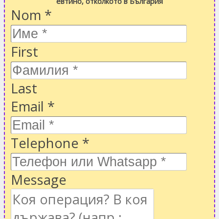
евтино, отколкото в България
Nom
*
First
Last
Email
*
Telephone
*
Message