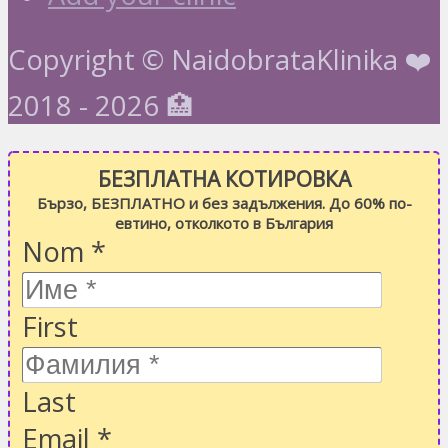
Copyright © NaidobrataKlinika ❤️
2018 - 2026 🏥
БЕЗПЛАТНА КОТИРОВКА
Бързо, БЕЗПЛАТНО и без задължения. До 60% по-
евтино, отколкото в България
Nom
*
First
Last
Email
*