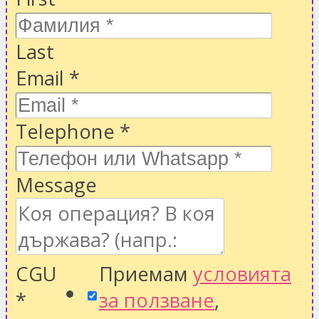
Last
Email
*
Telephone
*
Message
CGU
Приемам
условията
*
за ползване
,