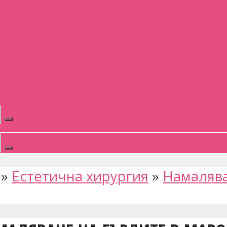
»
Естетична хирургия
»
Намалява