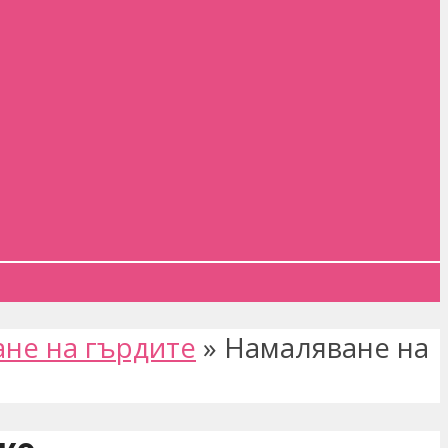
не на гърдите
»
Намаляване на