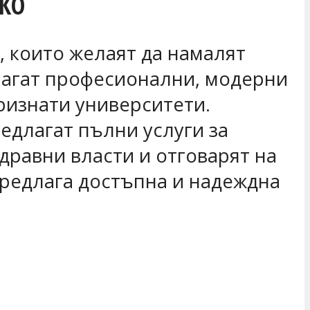
ОКО
, които желаят да намалят
длагат професионални, модерни
ризнати университети.
редлагат пълни услуги за
дравни власти и отговарят на
предлага достъпна и надеждна