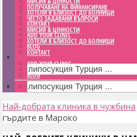
МИСИЯ & ЦЕННОСТИ
ПОЛУЧАВАНЕ НА ФИНАНСИРАНЕ
ХОТЕЛИ В БЛИЗОСТ ДО БОЛНИЦИ
ЧЕСТО ЗАДАВАНИ ВЪПРОСИ
КОНТАКТ
МИСИЯ & ЦЕННОСТИ
ADD YOUR CLINIC
ХОТЕЛИ В БЛИЗОСТ ДО БОЛНИЦИ
BLOG
КОНТАКТ
ADD YOUR CLINIC
BLOG
Най-добрата клиника в чужбина
гърдите в Мароко