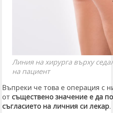
Линия на хирурга върху сед
на пациент
Въпреки че това е операция с н
от
съществено значение е да п
съгласието на личния си лекар
.