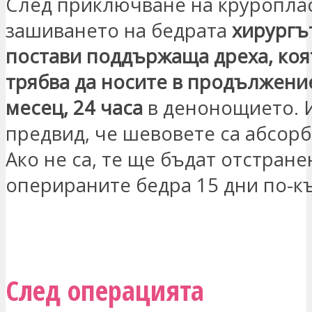
След приключване на круроплас
зашиването на бедрата
хирургъ
постави поддържаща дреха, коя
трябва да носите в продължени
месец, 24 часа
в денонощието. 
предвид, че шевовете са абсор
Ако не са, те ще бъдат отстране
оперираните бедра 15 дни по-к
ЗАИНТЕРЕСОВАН СЪМ
След операцията