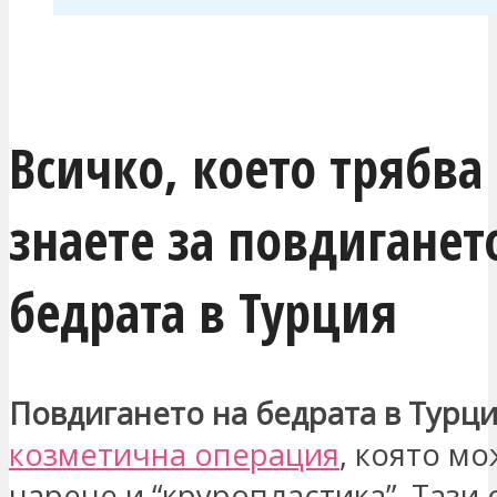
ЗАИНТЕРЕСОВАН СЪМ
Всичко, което трябва
знаете за повдиганет
бедрата в Турция
Повдигането на бедрата в Турц
козметична операция
, която мо
нарече и “круропластика”. Тази