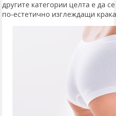
другите категории целта е да с
по-естетично изглеждащи крака