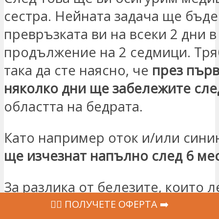
сестра. Нейната задача ще бъде
превръзката ви на всеки 2 дни в
продължение на 2 седмици. Тр
така да сте наясно, че
през първ
няколко дни ще забележите сле
областта на бедрата.
Като например оток и/или сини
ще изчезнат напълно след 6 ме
За разлика от белезите, които л
избледняват, но не изчезват. Те
‍👩‍⚕ ПОЛУЧЕТЕ ОФЕРТА ➡️